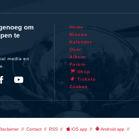
l genoeg om
Home
pen te
Nieuws
Kalender
Over
Album
ial media en
Forum
te.
Shop
Tickets
Zoeken
Disclaimer
Contact
RSS
iOS app
Android app