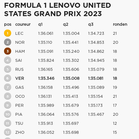
FORMULA 1 LENOVO UNITED
STATES GRAND PRIX 2023
pos
coureur
q1
q2
q3
ronden
1
LEC
1:36.061
1:35.004
1:34.723
21
2
NOR
1:35.110
1:35.441
1:34.853
20
3
HAM
1:35.091
1:35.240
1:34.862
18
4
SAI
1:35.824
1:35.302
1:34.945
18
5
RUS
1:36.165
1:35.606
1:35.079
18
6
VER
1:35.346
1:35.008
1:35.081
18
7
GAS
1:36.158
1:35.496
1:35.089
19
8
OCO
1:36.131
1:35.413
1:35.154
21
9
PER
1:35.989
1:35.679
1:35.173
17
10
PIA
1:36.064
1:35.576
1:35.467
20
11
TSU
1:35.913
1:35.697
12
12
ZHO
1:36.052
1:35.698
15