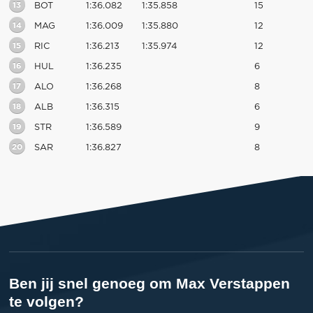
13
BOT
1:36.082
1:35.858
15
14
MAG
1:36.009
1:35.880
12
15
RIC
1:36.213
1:35.974
12
16
HUL
1:36.235
6
17
ALO
1:36.268
8
18
ALB
1:36.315
6
19
STR
1:36.589
9
20
SAR
1:36.827
8
Ben jij snel genoeg om Max Verstappen
te volgen?