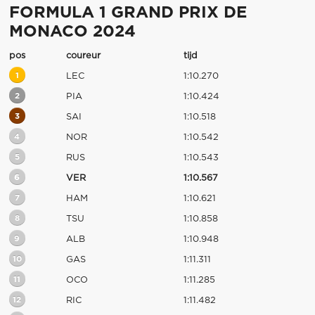
FORMULA 1 GRAND PRIX DE
MONACO 2024
pos
coureur
tijd
1
LEC
1:10.270
2
PIA
1:10.424
3
SAI
1:10.518
4
NOR
1:10.542
5
RUS
1:10.543
6
VER
1:10.567
7
HAM
1:10.621
8
TSU
1:10.858
9
ALB
1:10.948
10
GAS
1:11.311
11
OCO
1:11.285
12
RIC
1:11.482