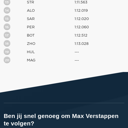
13
STR
1:11.563
14
ALO
1:12.019
15
SAR
1:12.020
16
PER
1:12.060
17
BOT
1:12.512
18
ZHO
1:13.028
19
HUL
---
20
MAG
---
Ben jij snel genoeg om Max Verstappen
te volgen?