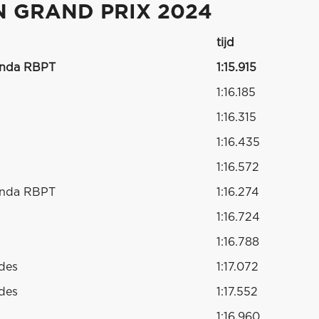
N GRAND PRIX 2024
tijd
onda RBPT
1:15.915
1:16.185
1:16.315
1:16.435
1:16.572
onda RBPT
1:16.274
1:16.724
1:16.788
des
1:17.072
des
1:17.552
1:16.960