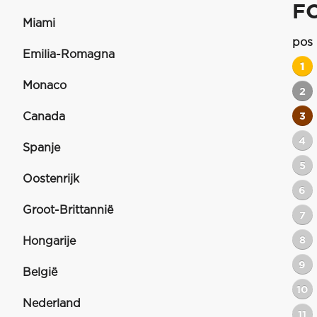
F
Miami
pos
Emilia-Romagna
1
Monaco
2
Canada
3
4
Spanje
5
Oostenrijk
6
Groot-Brittannië
7
8
Hongarije
9
België
10
Nederland
11