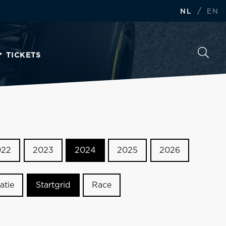
/
NL
EN
TICKETS
022
2023
2024
2025
2026
atie
Startgrid
Race