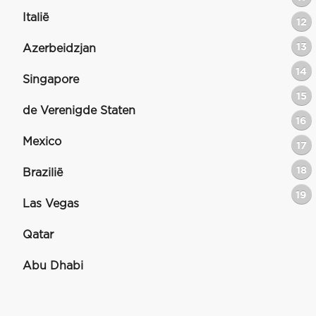
Italië
12
13
Azerbeidzjan
14
Singapore
15
de Verenigde Staten
16
Mexico
17
18
Brazilië
19
Las Vegas
Qatar
Abu Dhabi