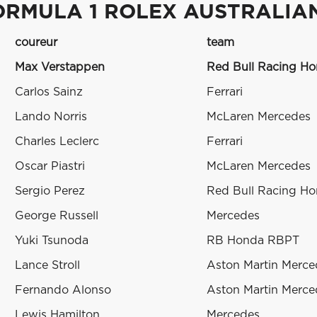
ORMULA 1 ROLEX AUSTRALIA
coureur
team
Max Verstappen
Red Bull Racing H
Carlos Sainz
Ferrari
Lando Norris
McLaren Mercedes
Charles Leclerc
Ferrari
Oscar Piastri
McLaren Mercedes
Sergio Perez
Red Bull Racing H
George Russell
Mercedes
Yuki Tsunoda
RB Honda RBPT
Lance Stroll
Aston Martin Merce
Fernando Alonso
Aston Martin Merce
Lewis Hamilton
Mercedes