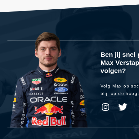
Ben jij sne
Max Verstap
volgen?
Volg Max op soc
blijf op de hoog