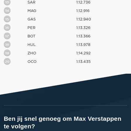
13
SAR
1:12.736
14
MAG
1:12.916
15
GAS
1:12.940
16
PER
1:13.326
17
BOT
1:13.366
18
HUL
1:13.978
19
ZHO
1:14.292
20
OCO
1:13.435
Ben jij snel genoeg om Max Verstappen
te volgen?