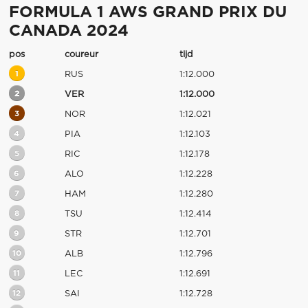
FORMULA 1 AWS GRAND PRIX DU
CANADA 2024
pos
coureur
tijd
1
RUS
1:12.000
2
VER
1:12.000
3
NOR
1:12.021
4
PIA
1:12.103
5
RIC
1:12.178
6
ALO
1:12.228
7
HAM
1:12.280
8
TSU
1:12.414
9
STR
1:12.701
10
ALB
1:12.796
11
LEC
1:12.691
12
SAI
1:12.728