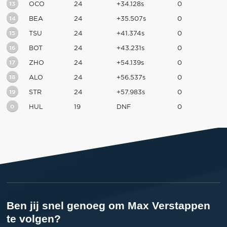
13
OCO
24
+34.128s
0
14
BEA
24
+35.507s
0
15
TSU
24
+41.374s
0
16
BOT
24
+43.231s
0
17
ZHO
24
+54.139s
0
18
ALO
24
+56.537s
0
19
STR
24
+57.983s
0
0
HUL
19
DNF
0
Ben jij snel genoeg om Max Verstappen
te volgen?