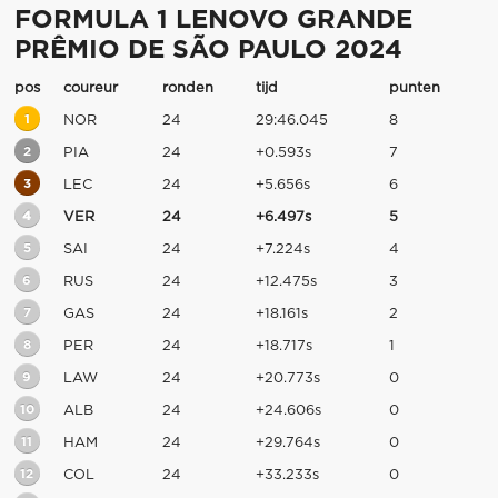
FORMULA 1 LENOVO GRANDE
PRÊMIO DE SÃO PAULO 2024
pos
coureur
ronden
tijd
punten
1
NOR
24
29:46.045
8
2
PIA
24
+0.593s
7
3
LEC
24
+5.656s
6
4
VER
24
+6.497s
5
5
SAI
24
+7.224s
4
6
RUS
24
+12.475s
3
7
GAS
24
+18.161s
2
8
PER
24
+18.717s
1
9
LAW
24
+20.773s
0
10
ALB
24
+24.606s
0
11
HAM
24
+29.764s
0
12
COL
24
+33.233s
0