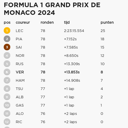
FORMULA 1 GRAND PRIX DE
MONACO 2024
pos
coureur
ronden
tijd
punten
1
LEC
78
2:23:15.554
25
2
PIA
78
+7.152s
18
3
SAI
78
+7.585s
15
4
NOR
78
+8.650s
12
5
RUS
78
+13.309s
10
6
VER
78
+13.853s
8
7
HAM
78
+14.908s
7
8
TSU
77
+1 lap
4
9
ALB
77
+1 lap
2
10
GAS
77
+1 lap
1
11
ALO
76
+2 laps
0
12
RIC
76
+2 laps
0