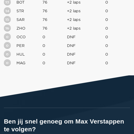
13
BOT
76
+2 laps
0
14
STR
76
+2 laps
0
15
SAR
76
+2 laps
0
16
ZHO
76
+2 laps
0
0
OCO
0
DNF
0
0
PER
0
DNF
0
0
HUL
0
DNF
0
0
MAG
0
DNF
0
Ben jij snel genoeg om Max Verstappen
te volgen?