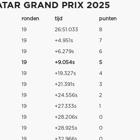
TAR GRAND PRIX 2025
ronden
tijd
punten
19
26:51.033
8
19
+4.951s
7
19
+6.279s
6
19
+9.054s
5
19
+19.327s
4
19
+21.391s
3
19
+24.556s
2
19
+27.333s
1
19
+28.206s
0
19
+28.925s
0
19
+32.966s
0