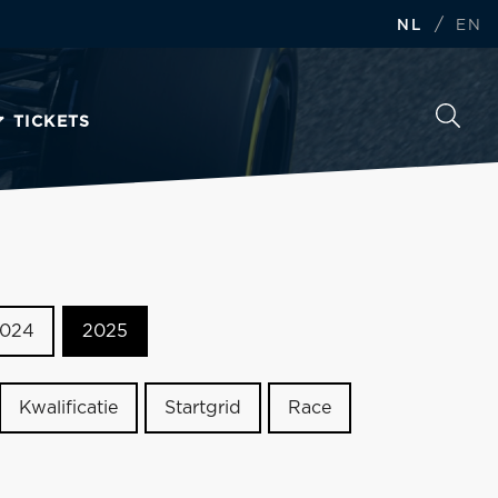
/
NL
EN
TICKETS
024
2025
Kwalificatie
Startgrid
Race