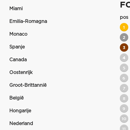
F
Miami
pos
Emilia-Romagna
1
Monaco
2
Spanje
3
4
Canada
5
Oostenrijk
6
Groot-Brittannië
7
België
8
9
Hongarije
10
Nederland
11