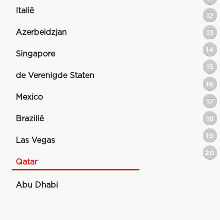
Italië
12
Azerbeidzjan
13
14
Singapore
15
de Verenigde Staten
16
Mexico
17
Brazilië
18
19
Las Vegas
20
Qatar
Abu Dhabi