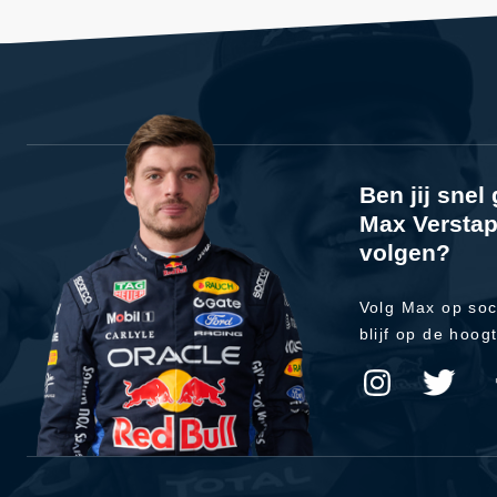
Ben jij sne
Max Verstap
volgen?
Volg Max op soc
blijf op de hoog