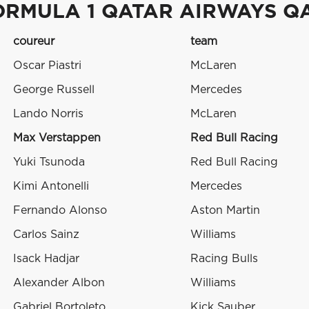
ORMULA 1 QATAR AIRWAYS QA
coureur
team
Oscar Piastri
McLaren
George Russell
Mercedes
Lando Norris
McLaren
Max Verstappen
Red Bull Racing
Yuki Tsunoda
Red Bull Racing
Kimi Antonelli
Mercedes
Fernando Alonso
Aston Martin
Carlos Sainz
Williams
Isack Hadjar
Racing Bulls
Alexander Albon
Williams
Gabriel Bortoleto
Kick Sauber