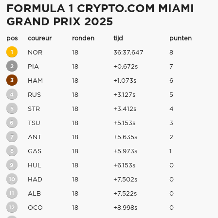
FORMULA 1 CRYPTO.COM MIAMI
GRAND PRIX 2025
pos
coureur
ronden
tijd
punten
1
NOR
18
36:37.647
8
2
PIA
18
+0.672s
7
3
HAM
18
+1.073s
6
4
RUS
18
+3.127s
5
5
STR
18
+3.412s
4
6
TSU
18
+5.153s
3
7
ANT
18
+5.635s
2
8
GAS
18
+5.973s
1
9
HUL
18
+6.153s
0
10
HAD
18
+7.502s
0
11
ALB
18
+7.522s
0
12
OCO
18
+8.998s
0