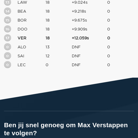
13
LAW
18
+9.024s
0
14
BEA
18
+9.218s
0
15
BOR
18
+9.675s
0
16
DOO
18
+9.909s
0
17
VER
18
+12.059s
0
0
ALO
13
DNF
0
0
SAI
12
DNF
0
0
LEC
0
DNF
0
Ben jij snel genoeg om Max Verstappen
te volgen?