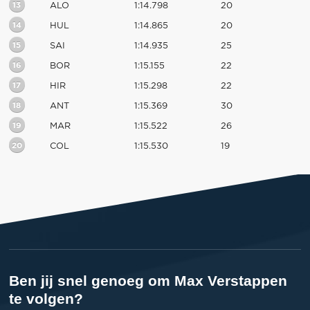
13
ALO
1:14.798
20
14
HUL
1:14.865
20
15
SAI
1:14.935
25
16
BOR
1:15.155
22
17
HIR
1:15.298
22
18
ANT
1:15.369
30
19
MAR
1:15.522
26
20
COL
1:15.530
19
Ben jij snel genoeg om Max Verstappen
te volgen?