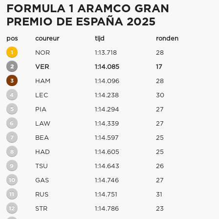
FORMULA 1 ARAMCO GRAN
PREMIO DE ESPAÑA 2025
pos
coureur
tijd
ronden
1
NOR
1:13.718
28
2
VER
1:14.085
17
3
HAM
1:14.096
28
4
LEC
1:14.238
30
5
PIA
1:14.294
27
6
LAW
1:14.339
27
7
BEA
1:14.597
25
8
HAD
1:14.605
25
9
TSU
1:14.643
26
10
GAS
1:14.746
27
11
RUS
1:14.751
31
12
STR
1:14.786
23