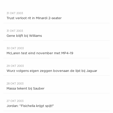
31 OKT 2003
Trust verloot rit in Minardi 2-seater
31 OKT 2003
Gene blijft bij Williams
30 OKT 2003
McLaren test eind november met MP4-19
29 OKT 2003
Wurz volgens eigen zeggen bovenaan de lijst bij Jaguar
28 OKT 2003
Massa tekent bij Sauber
27 OKT 2003
Jordan: "Fisichella krijgt spijt!"