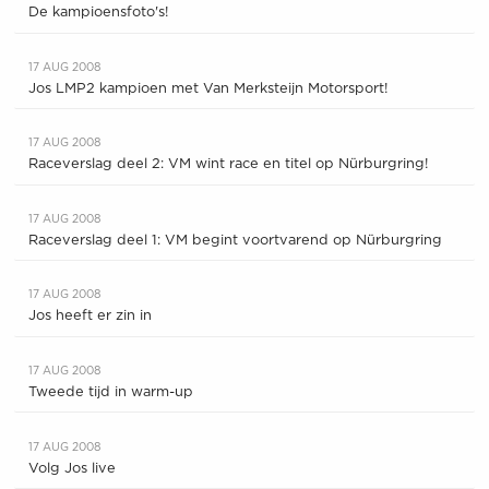
De kampioensfoto's!
17 AUG 2008
Jos LMP2 kampioen met Van Merksteijn Motorsport!
17 AUG 2008
Raceverslag deel 2: VM wint race en titel op Nürburgring!
17 AUG 2008
Raceverslag deel 1: VM begint voortvarend op Nürburgring
17 AUG 2008
Jos heeft er zin in
17 AUG 2008
Tweede tijd in warm-up
17 AUG 2008
Volg Jos live