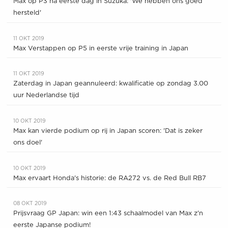
Max op P3 na eerste dag in Suzuka: 'We hebben ons goed
hersteld'
11 OKT 2019
Max Verstappen op P5 in eerste vrije training in Japan
11 OKT 2019
Zaterdag in Japan geannuleerd: kwalificatie op zondag 3.00
uur Nederlandse tijd
10 OKT 2019
Max kan vierde podium op rij in Japan scoren: 'Dat is zeker
ons doel'
10 OKT 2019
Max ervaart Honda's historie: de RA272 vs. de Red Bull RB7
08 OKT 2019
Prijsvraag GP Japan: win een 1:43 schaalmodel van Max z'n
eerste Japanse podium!