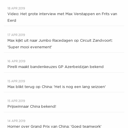
18 APR 2019
Video: Het grote interview met Max Verstappen en Frits van
Eerd
17 APR 2019
Max kijkt uit naar Jumbo Racedagen op Circuit Zandvoort:
'Super mooi evenement'
16 APR 2019
Pirelli maakt bandenkeuzes GP Azerbeidzjan bekend
15 APR 2019
Max blikt terug op China: 'Het is nog een lang seizoen'
15 APR 2019
Prijswinnaar China bekend!
14 APR 2019
Horner over Grand Prix van China: 'Goed teamwork'