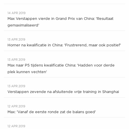
14 APR 2019
Max Verstappen vierde in Grand Prix van China: 'Resultaat
gemaximaliseerd'
13 APR 2019
Horner na kwalificatie in China: 'Frustrerend, maar ook positief'
13 APR 2019
Max naar P5 tijdens kwalificatie China: 'Hadden voor derde
plek kunnen vechten'
13 APR 2019
Verstappen zevende na afsluitende vrije training in Shanghai
12 APR 2019
Max: 'Vanaf de eerste ronde zat de balans goed'
12 APR 2019