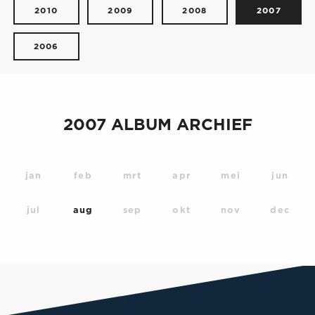
2010
2009
2008
2007
2006
2007 ALBUM ARCHIEF
jan
feb
mrt
apr
mei
jun
jul
aug
sep
okt
nov
dec