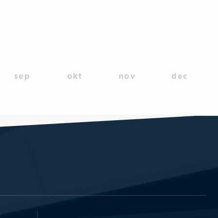
sep
okt
nov
dec