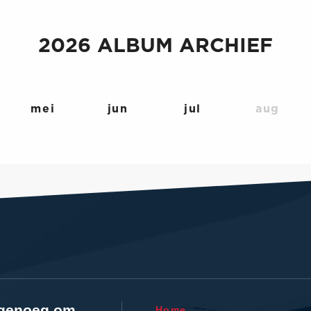
2026 ALBUM ARCHIEF
mei
jun
jul
aug
l genoeg om
Home