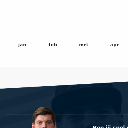
jan
feb
mrt
apr
Ben jij sne