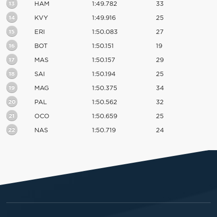
13
HAM
1:49.782
33
14
KVY
1:49.916
25
15
ERI
1:50.083
27
16
BOT
1:50.151
19
17
MAS
1:50.157
29
18
SAI
1:50.194
25
19
MAG
1:50.375
34
20
PAL
1:50.562
32
21
OCO
1:50.659
25
22
NAS
1:50.719
24