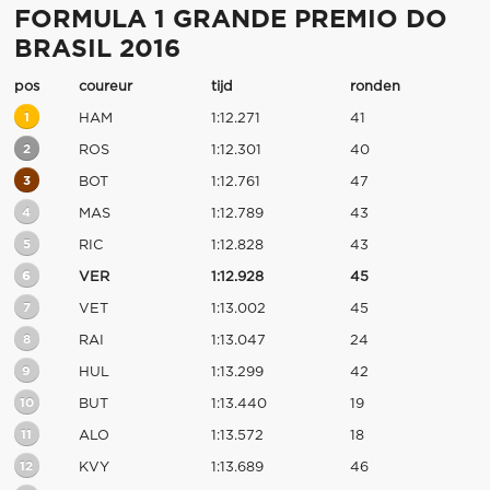
FORMULA 1 GRANDE PREMIO DO
BRASIL 2016
pos
coureur
tijd
ronden
1
HAM
1:12.271
41
2
ROS
1:12.301
40
3
BOT
1:12.761
47
4
MAS
1:12.789
43
5
RIC
1:12.828
43
6
VER
1:12.928
45
7
VET
1:13.002
45
8
RAI
1:13.047
24
9
HUL
1:13.299
42
10
BUT
1:13.440
19
11
ALO
1:13.572
18
12
KVY
1:13.689
46