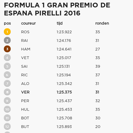
FORMULA 1 GRAN PREMIO DE
ESPANA PIRELLI 2016
pos
coureur
tijd
ronden
1
ROS
1:23.922
35
2
RAI
1:24.176
31
3
HAM
1:24.641
27
4
VET
1:25.017
35
5
SAI
1:25.131
39
6
RIC
1:25.194
37
7
ALO
1:25.342
31
8
VER
1:25.375
31
9
PER
1:25.437
32
10
HUL
1:25.453
35
11
BOT
1:25.708
30
12
BUT
1:25.893
20