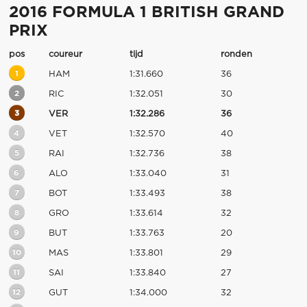
2016 FORMULA 1 BRITISH GRAND
PRIX
pos
coureur
tijd
ronden
1
HAM
1:31.660
36
2
RIC
1:32.051
30
3
VER
1:32.286
36
4
VET
1:32.570
40
5
RAI
1:32.736
38
6
ALO
1:33.040
31
7
BOT
1:33.493
38
8
GRO
1:33.614
32
9
BUT
1:33.763
20
10
MAS
1:33.801
29
11
SAI
1:33.840
27
12
GUT
1:34.000
32