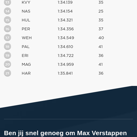
13
KVY
1:34.139
35
14
NAS
1:34.154
25
15
HUL
1:34.321
35
16
PER
1:34.356
37
17
WEH
1:34.549
40
18
PAL
1:34.610
41
19
ERI
1:34.722
36
20
MAG
1:34.959
41
21
HAR
1:35.841
36
Ben jij snel genoeg om Max Verstappen