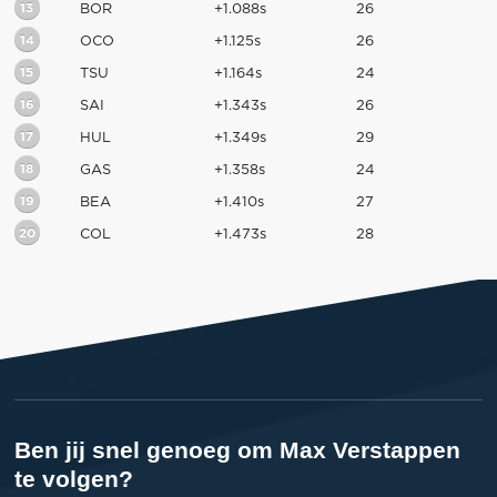
13
BOR
+1.088s
26
14
OCO
+1.125s
26
15
TSU
+1.164s
24
16
SAI
+1.343s
26
17
HUL
+1.349s
29
18
GAS
+1.358s
24
19
BEA
+1.410s
27
20
COL
+1.473s
28
Ben jij snel genoeg om Max Verstappen
te volgen?