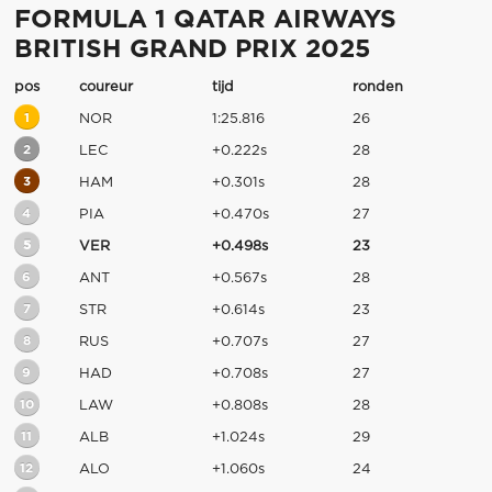
FORMULA 1 QATAR AIRWAYS
BRITISH GRAND PRIX 2025
pos
coureur
tijd
ronden
1
NOR
1:25.816
26
2
LEC
+0.222s
28
3
HAM
+0.301s
28
4
PIA
+0.470s
27
5
VER
+0.498s
23
6
ANT
+0.567s
28
7
STR
+0.614s
23
8
RUS
+0.707s
27
9
HAD
+0.708s
27
10
LAW
+0.808s
28
11
ALB
+1.024s
29
12
ALO
+1.060s
24