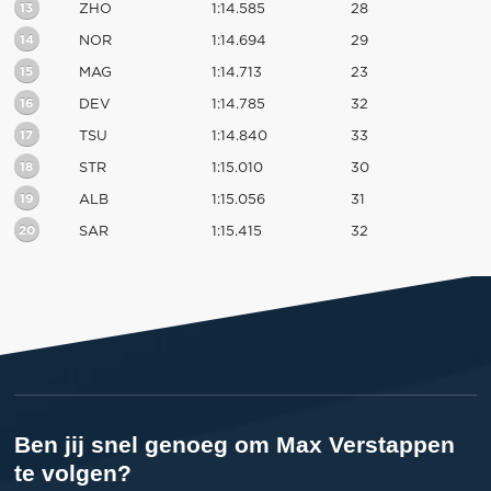
13
ZHO
1:14.585
28
14
NOR
1:14.694
29
15
MAG
1:14.713
23
16
DEV
1:14.785
32
17
TSU
1:14.840
33
18
STR
1:15.010
30
19
ALB
1:15.056
31
20
SAR
1:15.415
32
Ben jij snel genoeg om Max Verstappen
te volgen?