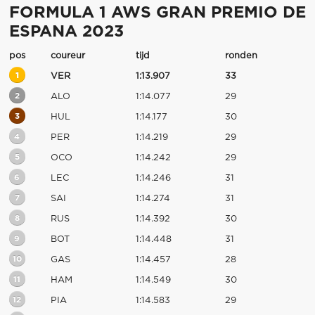
FORMULA 1 AWS GRAN PREMIO DE
ESPANA 2023
pos
coureur
tijd
ronden
1
VER
1:13.907
33
2
ALO
1:14.077
29
3
HUL
1:14.177
30
4
PER
1:14.219
29
5
OCO
1:14.242
29
6
LEC
1:14.246
31
7
SAI
1:14.274
31
8
RUS
1:14.392
30
9
BOT
1:14.448
31
10
GAS
1:14.457
28
11
HAM
1:14.549
30
12
PIA
1:14.583
29