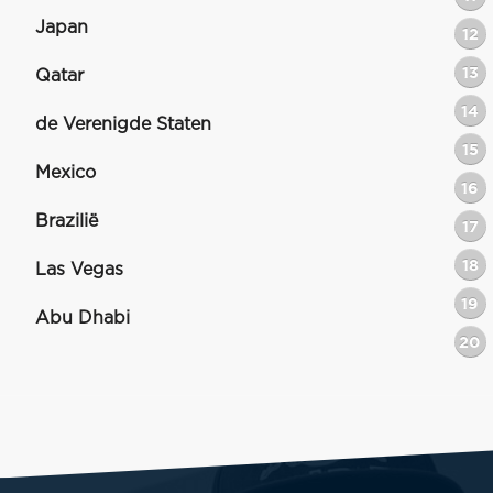
Japan
12
13
Qatar
14
de Verenigde Staten
15
Mexico
16
Brazilië
17
18
Las Vegas
19
Abu Dhabi
20