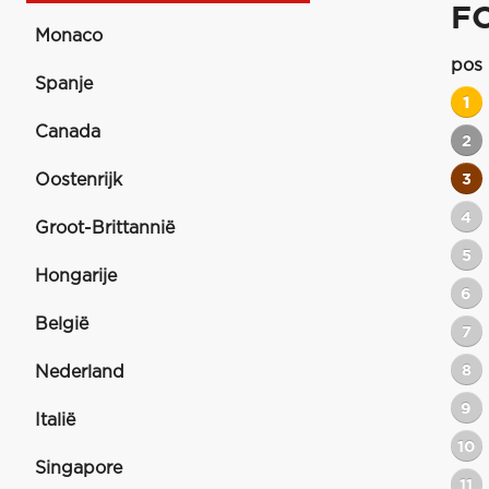
F
Monaco
pos
Spanje
1
Canada
2
Oostenrijk
3
4
Groot-Brittannië
5
Hongarije
6
België
7
8
Nederland
9
Italië
10
Singapore
11