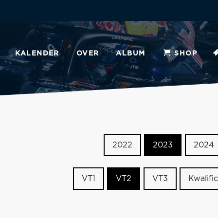
KALENDER
OVER
ALBUM
SHOP
2022
2023
2024
VT1
VT2
VT3
Kwalific