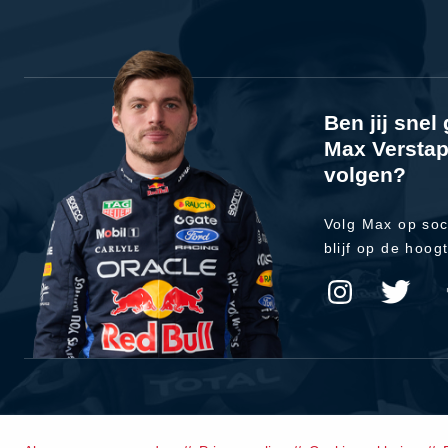
Ben jij sne
Max Verstap
volgen?
Volg Max op soc
blijf op de hoog