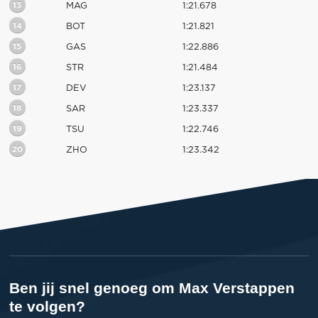
13
MAG
1:21.678
14
BOT
1:21.821
15
GAS
1:22.886
16
STR
1:21.484
17
DEV
1:23.137
18
SAR
1:23.337
19
TSU
1:22.746
20
ZHO
1:23.342
Ben jij snel genoeg om Max Verstappen
te volgen?