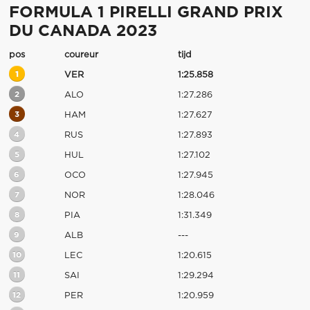
FORMULA 1 PIRELLI GRAND PRIX
DU CANADA 2023
pos
coureur
tijd
1
VER
1:25.858
2
ALO
1:27.286
3
HAM
1:27.627
4
RUS
1:27.893
5
HUL
1:27.102
6
OCO
1:27.945
7
NOR
1:28.046
8
PIA
1:31.349
9
ALB
---
10
LEC
1:20.615
11
SAI
1:29.294
12
PER
1:20.959