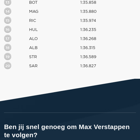
13
BOT
1:35.858
14
MAG
1:35.880
15
RIC
1:35.974
16
HUL
1:36.235
17
ALO
1:36.268
18
ALB
1:36.315
19
STR
1:36.589
20
SAR
1:36.827
Ben jij snel genoeg om Max Verstappen
te volgen?