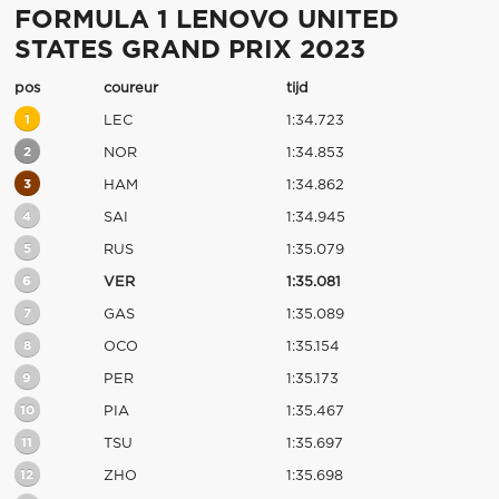
FORMULA 1 LENOVO UNITED
STATES GRAND PRIX 2023
pos
coureur
tijd
1
LEC
1:34.723
2
NOR
1:34.853
3
HAM
1:34.862
4
SAI
1:34.945
5
RUS
1:35.079
6
VER
1:35.081
7
GAS
1:35.089
8
OCO
1:35.154
9
PER
1:35.173
10
PIA
1:35.467
11
TSU
1:35.697
12
ZHO
1:35.698