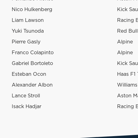
Nico Hulkenberg
Kick Sa
Liam Lawson
Racing B
Yuki Tsunoda
Red Bull
Pierre Gasly
Alpine
Franco Colapinto
Alpine
Gabriel Bortoleto
Kick Sa
Esteban Ocon
Haas F1
Alexander Albon
Williams
Lance Stroll
Aston Ma
Isack Hadjar
Racing B