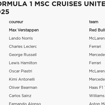
ORMULA 1 MSC CRUISES UNIT
025
coureur
team
Max Verstappen
Red Bull
Lando Norris
McLaren
Charles Leclerc
Ferrari
George Russell
Mercede
Lewis Hamilton
Ferrari
Oscar Piastri
McLaren
Kimi Antonelli
Mercede
Oliver Bearman
Haas F1
Carlos Sainz
Williams
Fernando Alonso
Aston Ma