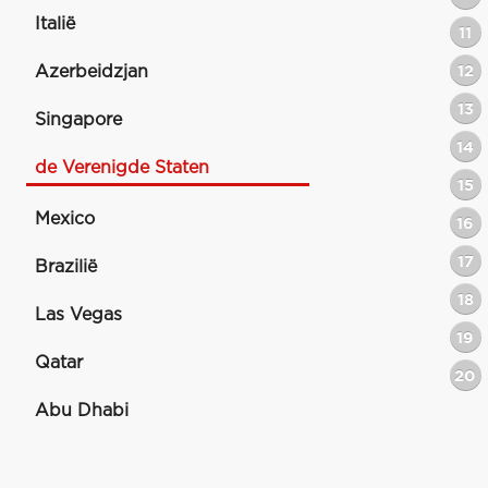
Italië
11
Azerbeidzjan
12
13
Singapore
14
de Verenigde Staten
15
Mexico
16
17
Brazilië
18
Las Vegas
19
Qatar
20
Abu Dhabi