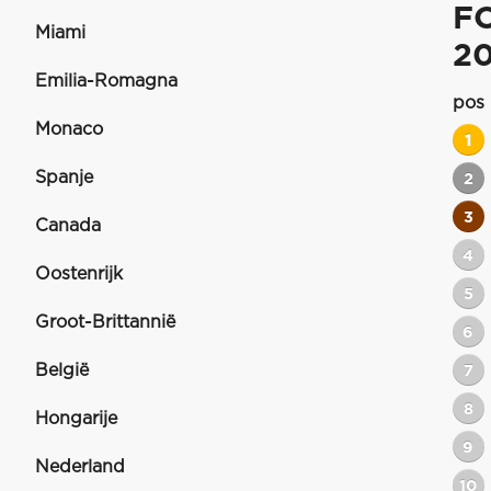
F
Miami
2
Emilia-Romagna
pos
Monaco
1
Spanje
2
3
Canada
4
Oostenrijk
5
Groot-Brittannië
6
België
7
8
Hongarije
9
Nederland
10