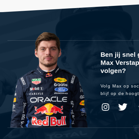
Ben jij sne
Max Verstap
volgen?
Volg Max op soc
blijf op de hoog