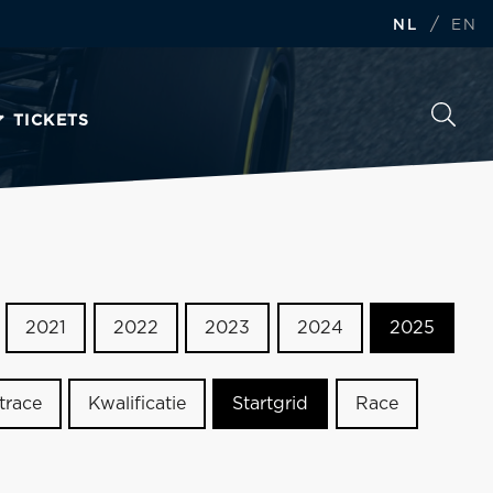
/
NL
EN
TICKETS
2021
2022
2023
2024
2025
trace
Kwalificatie
Startgrid
Race