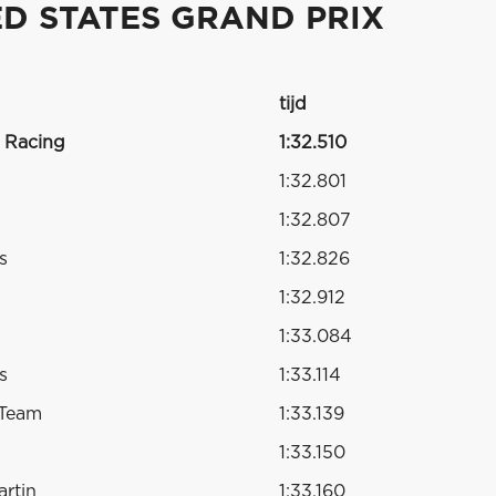
ED STATES GRAND PRIX
tijd
 Racing
1:32.510
1:32.801
1:32.807
s
1:32.826
1:32.912
1:33.084
s
1:33.114
 Team
1:33.139
1:33.150
rtin
1:33.160