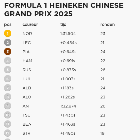
FORMULA 1 HEINEKEN CHINESE
GRAND PRIX 2025
pos
coureur
tijd
ronden
1
NOR
1:31.504
23
2
LEC
+0.454s
21
3
PIA
+0.649s
24
4
HAM
+0.691s
22
5
RUS
+0.873s
26
6
HUL
+1.003s
21
7
ALB
+1.183s
24
8
ALO
+1.262s
23
9
ANT
1:32.874
26
10
TSU
+1.430s
23
11
BEA
+1.463s
23
12
STR
+1.480s
19