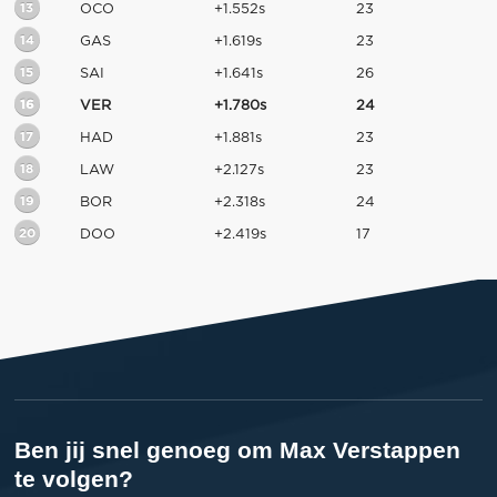
13
OCO
+1.552s
23
14
GAS
+1.619s
23
15
SAI
+1.641s
26
16
VER
+1.780s
24
17
HAD
+1.881s
23
18
LAW
+2.127s
23
19
BOR
+2.318s
24
20
DOO
+2.419s
17
Ben jij snel genoeg om Max Verstappen
te volgen?