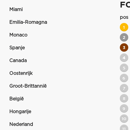
F
Miami
pos
Emilia-Romagna
1
Monaco
2
Spanje
3
4
Canada
5
Oostenrijk
6
Groot-Brittannië
7
8
België
9
Hongarije
10
Nederland
11