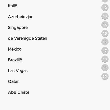
Italië
12
13
Azerbeidzjan
14
Singapore
15
de Verenigde Staten
16
Mexico
17
18
Brazilië
19
Las Vegas
20
Qatar
Abu Dhabi