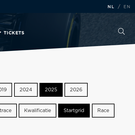
/
NL
EN
TICKETS
019
2024
2025
2026
trace
Kwalificatie
Startgrid
Race