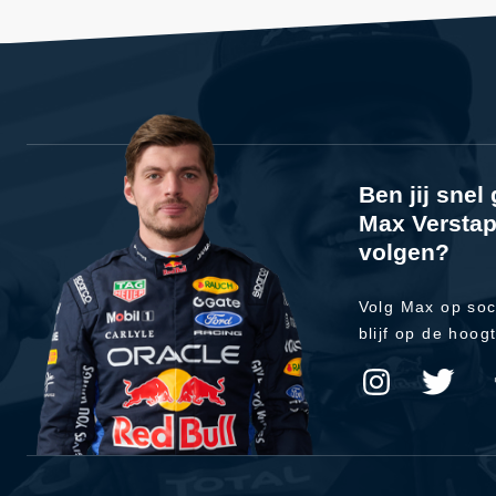
Ben jij sne
Max Verstap
volgen?
Volg Max op soc
blijf op de hoog