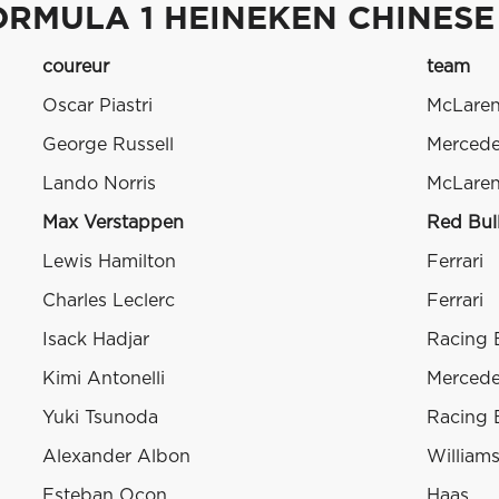
ORMULA 1 HEINEKEN CHINESE
coureur
team
Oscar Piastri
McLare
George Russell
Merced
Lando Norris
McLare
Max Verstappen
Red Bul
Lewis Hamilton
Ferrari
Charles Leclerc
Ferrari
Isack Hadjar
Racing 
Kimi Antonelli
Merced
Yuki Tsunoda
Racing 
Alexander Albon
William
Esteban Ocon
Haas