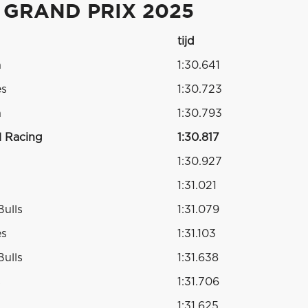
 GRAND PRIX 2025
tijd
n
1:30.641
es
1:30.723
n
1:30.793
l Racing
1:30.817
1:30.927
1:31.021
Bulls
1:31.079
es
1:31.103
Bulls
1:31.638
s
1:31.706
1:31.625