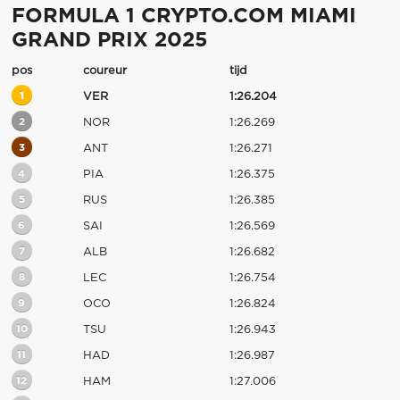
FORMULA 1 CRYPTO.COM MIAMI
GRAND PRIX 2025
pos
coureur
tijd
1
VER
1:26.204
2
NOR
1:26.269
3
ANT
1:26.271
4
PIA
1:26.375
5
RUS
1:26.385
6
SAI
1:26.569
7
ALB
1:26.682
8
LEC
1:26.754
9
OCO
1:26.824
10
TSU
1:26.943
11
HAD
1:26.987
12
HAM
1:27.006