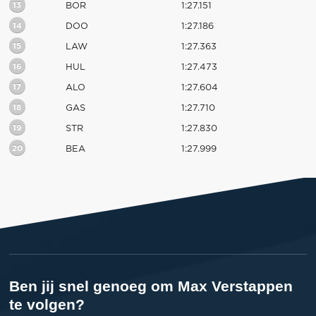
13
BOR
1:27.151
14
DOO
1:27.186
15
LAW
1:27.363
16
HUL
1:27.473
17
ALO
1:27.604
18
GAS
1:27.710
19
STR
1:27.830
20
BEA
1:27.999
Ben jij snel genoeg om Max Verstappen
te volgen?