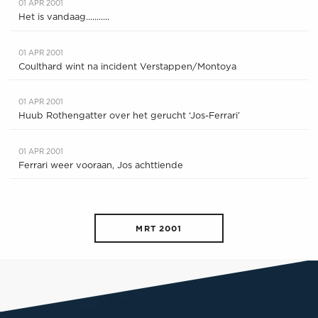
01 APR 2001
Het is vandaag...........
01 APR 2001
Coulthard wint na incident Verstappen/Montoya
01 APR 2001
Huub Rothengatter over het gerucht ‘Jos-Ferrari’
01 APR 2001
Ferrari weer vooraan, Jos achttiende
MRT 2001