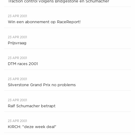
Traction control volgens Bridgestone en Schumacher
23 APR 2001
Win een abonnement op RaceReport!
23 APR 2001
Prijsvraag
23 APR 2001
DTM races 2001
23 APR 2001
Silverstone Grand Prix no problems
23 APR 2001
Ralf Schumacher betrapt
23 APR 2001
KIRCH: "deze week deal"