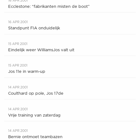
16 APR 2001
Ecclestone: “fabrikanten misten de boot”
16 APR 2001
Standpunt FIA onduidelijk
15 APR 2001
Eindelijk weer WilliamsJos valt uit
15 APR 2001
Jos 11e in warm-up
14 APR 2001
Coulthard op pole, Jos 17de
14 APR 2001
Vrije training van zaterdag
14 APR 2001
Bernie ontmoet teambazen