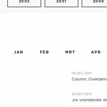
2002
2001
2000
JAN
FEB
MRT
APR
08 DEC 2010
Column: Overtakin
29 DEC 2010
Jos voorstander d