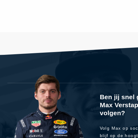
Ben jij sne
Max Verstap
volgen?
Volg Max op soc
blijf op de hoog