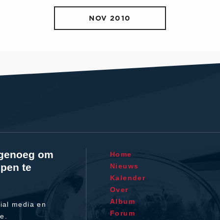
NOV 2010
l genoeg om
Home
pen te
Nieuws
Kalender
Over
Album
ial media en
Forum
te.