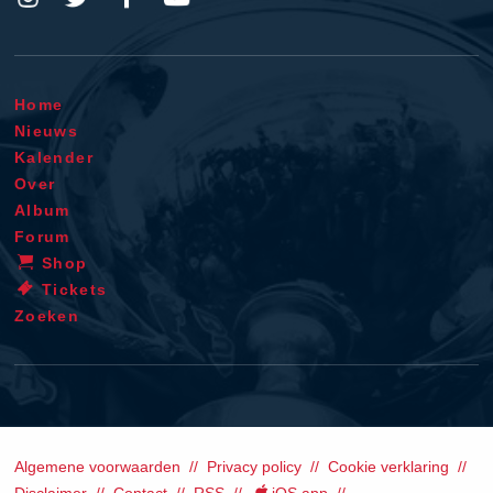
Home
Nieuws
Kalender
Over
Album
Forum
Shop
Tickets
Zoeken
Algemene voorwaarden
Privacy policy
Cookie verklaring
Disclaimer
Contact
RSS
iOS app