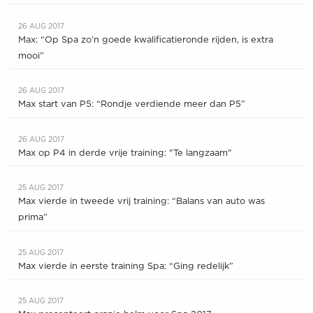
26 AUG 2017
Max: “Op Spa zo’n goede kwalificatieronde rijden, is extra
mooi”
26 AUG 2017
Max start van P5: “Rondje verdiende meer dan P5”
26 AUG 2017
Max op P4 in derde vrije training: "Te langzaam"
25 AUG 2017
Max vierde in tweede vrij training: “Balans van auto was
prima”
25 AUG 2017
Max vierde in eerste training Spa: “Ging redelijk”
25 AUG 2017