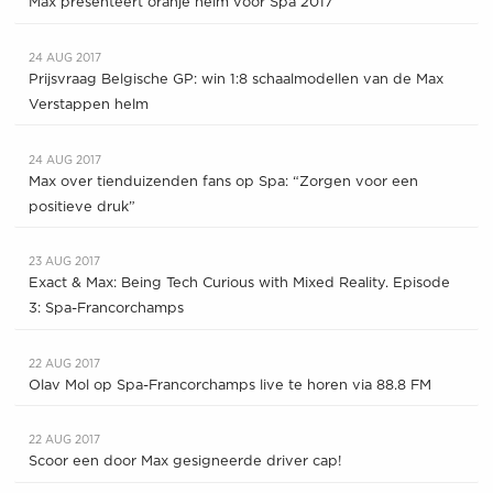
Max presenteert oranje helm voor Spa 2017
24 AUG 2017
Prijsvraag Belgische GP: win 1:8 schaalmodellen van de Max
Verstappen helm
24 AUG 2017
Max over tienduizenden fans op Spa: “Zorgen voor een
positieve druk”
23 AUG 2017
Exact & Max: Being Tech Curious with Mixed Reality. Episode
3: Spa-Francorchamps
22 AUG 2017
Olav Mol op Spa-Francorchamps live te horen via 88.8 FM
22 AUG 2017
Scoor een door Max gesigneerde driver cap!