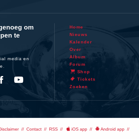
l genoeg om
Home
pen te
Nieuws
Kalender
Over
Album
ial media en
Forum
te.
Shop
Tickets
Zoeken
Disclaimer
Contact
RSS
iOS app
Android app