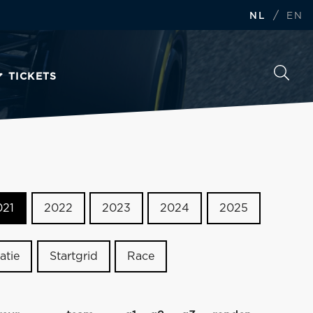
/
NL
EN
TICKETS
021
2022
2023
2024
2025
atie
Startgrid
Race