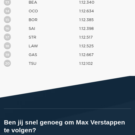
13
BEA
1:12.340
14
OCO
1:12.634
15
BOR
1:12.385
16
SAI
1:12.398
17
STR
1:12.517
18
LAW
1:12.525
19
GAS
1:12.667
20
TSU
1:12.102
Ben jij snel genoeg om Max Verstappen
te volgen?