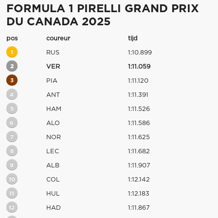
FORMULA 1 PIRELLI GRAND PRIX
DU CANADA 2025
pos
coureur
tijd
1
RUS
1:10.899
2
VER
1:11.059
3
PIA
1:11.120
4
ANT
1:11.391
5
HAM
1:11.526
6
ALO
1:11.586
7
NOR
1:11.625
8
LEC
1:11.682
9
ALB
1:11.907
10
COL
1:12.142
11
HUL
1:12.183
12
HAD
1:11.867