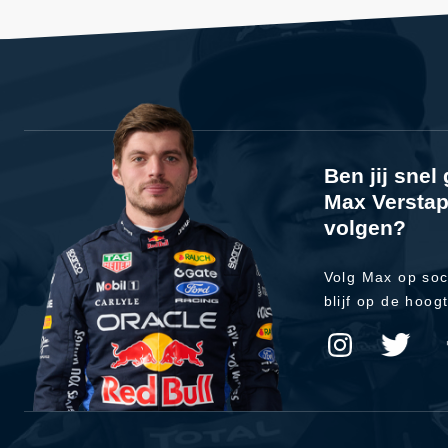
Ben jij sne
Max Verstap
volgen?
Volg Max op soc
blijf op de hoog