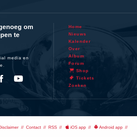
l genoeg om
Home
pen te
Nieuws
Kalender
Over
Album
ial media en
Forum
te.
Shop
Tickets
Zoeken
Disclaimer
Contact
RSS
iOS app
Android app