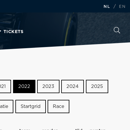
/
NL
EN
TICKETS
021
2022
2023
2024
2025
atie
Startgrid
Race