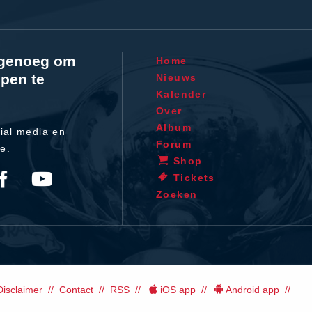
l genoeg om
Home
pen te
Nieuws
Kalender
Over
Album
ial media en
Forum
te.
Shop
Tickets
Zoeken
Disclaimer
Contact
RSS
iOS app
Android app