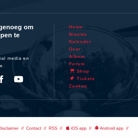
l genoeg om
Home
pen te
Nieuws
Kalender
Over
Album
ial media en
Forum
te.
Shop
Tickets
Zoeken
Disclaimer
Contact
RSS
iOS app
Android app