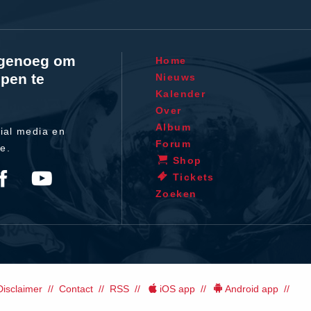
l genoeg om
Home
pen te
Nieuws
Kalender
Over
Album
ial media en
Forum
te.
Shop
Tickets
Zoeken
Disclaimer
Contact
RSS
iOS app
Android app