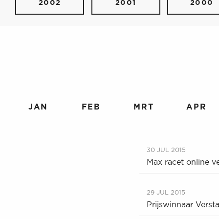
2002
2001
2000
JAN
FEB
MRT
APR
30 JUL 2015
Max racet online v
29 JUL 2015
Prijswinnaar Vers